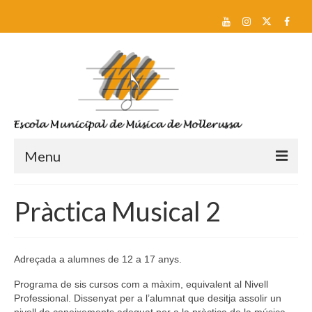
Menu
Reserva de plaça i Preinscripció
Pràctica Musical 2
Escola
Sobre nosaltres
Adreçada a alumnes de 12 a 17 anys.
Equip docent
Programa de sis cursos com a màxim, equivalent al Nivell
Professional. Dissenyat per a l’alumnat que desitja assolir un
Pla d’estudis