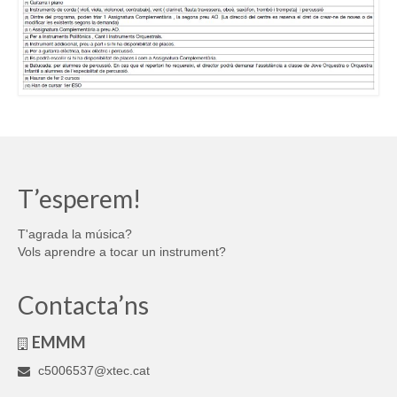
T’esperem!
T'agrada la música?
Vols aprendre a tocar un instrument?
Contacta’ns
EMMM
c5006537@xtec.cat