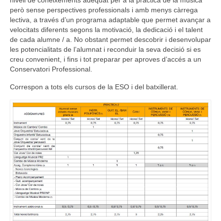
nivell de coneixements adequat per a la pràctica de la música
però sense perspectives professionals i amb menys càrrega
Consell Escolar
lectiva, a través d’un programa adaptable que permet avançar a
velocitats diferents segons la motivació, la dedicació i el talent
Calendari escolar
de cada alumne / a. No obstant permet descobrir i desenvolupar
les potencialitats de l’alumnat i reconduir la seva decisió si es
Documentació
creu convenient, i fins i tot preparar per aproves d’accés a un
Conservatori Professional.
AFA
Correspon a tots els cursos de la ESO i del batxillerat.
Lloguer d’instruments
Taxes
Activitats
Horaris
Horaris curs 2026/2027
Contacta