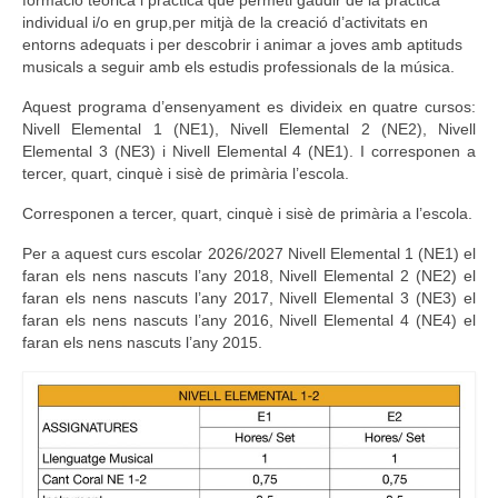
formació teòrica i pràctica que permeti gaudir de la pràctica
individual i/o en grup,per mitjà de la creació d’activitats en
Consell Escolar
entorns adequats i per descobrir i animar a joves amb aptituds
musicals a seguir amb els estudis professionals de la música.
Calendari escolar
Aquest programa d’ensenyament es divideix en quatre cursos:
Nivell Elemental 1 (NE1), Nivell Elemental 2 (NE2), Nivell
Documentació
Elemental 3 (NE3) i Nivell Elemental 4 (NE1). I corresponen a
tercer, quart, cinquè i sisè de primària l’escola.
AFA
Corresponen a tercer, quart, cinquè i sisè de primària a l’escola.
Lloguer d’instruments
Per a aquest curs escolar 2026/2027 Nivell Elemental 1 (NE1) el
Taxes
faran els nens nascuts l’any 2018, Nivell Elemental 2 (NE2) el
faran els nens nascuts l’any 2017, Nivell Elemental 3 (NE3) el
Activitats
faran els nens nascuts l’any 2016, Nivell Elemental 4 (NE4) el
faran els nens nascuts l’any 2015.
Horaris
Horaris curs 2026/2027
Contacta