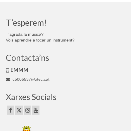
T’esperem!
T'agrada la música?
Vols aprendre a tocar un instrument?
Contacta’ns
EMMM
c5006537@xtec.cat
Xarxes Socials