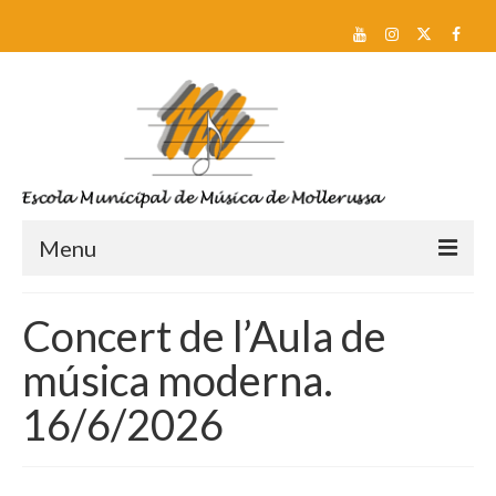
Menu
Reserva de plaça i Preinscripció
Concert de l’Aula de
Escola
música moderna.
Sobre nosaltres
16/6/2026
Equip docent
Pla d’estudis