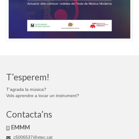
T’esperem!
T'agrada la música?
Vols aprendre a tocar un instrument?
Contacta’ns
EMMM
c5006537@xtec.cat