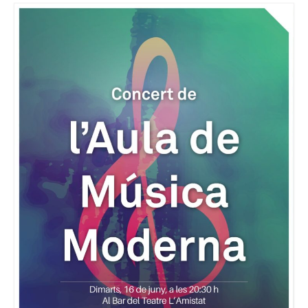
Consell Escolar
Calendari escolar
Documentació
AFA
Lloguer d’instruments
Taxes
Activitats
Horaris
Horaris curs 2026/2027
Contacta