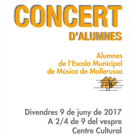
Consell Escolar
Calendari escolar
Documentació
AFA
Lloguer d’instruments
Taxes
Activitats
Horaris
Horaris curs 2026/2027
Contacta