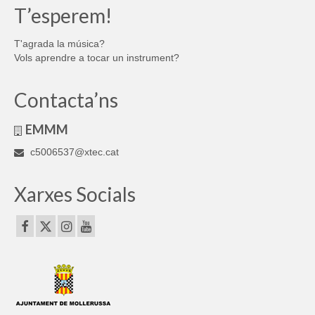
T’esperem!
T'agrada la música?
Vols aprendre a tocar un instrument?
Contacta’ns
EMMM
c5006537@xtec.cat
Xarxes Socials