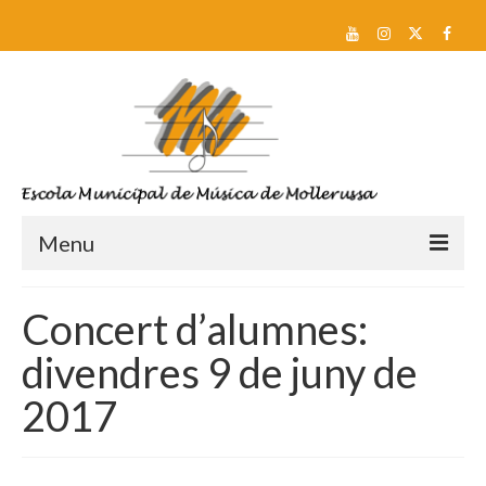
Menu
Reserva de plaça i Preinscripció
Concert d’alumnes:
Escola
divendres 9 de juny de
Sobre nosaltres
2017
Equip docent
Pla d’estudis