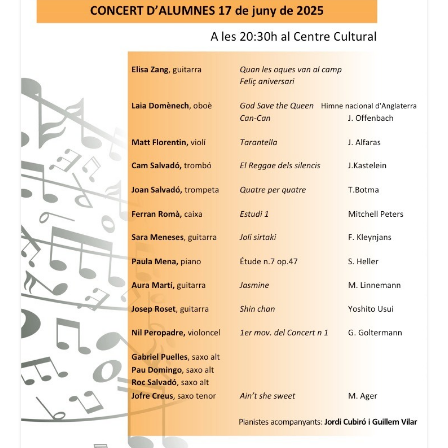
Consell Escolar
Calendari escolar
Documentació
AFA
Lloguer d’instruments
Taxes
Activitats
Horaris
Horaris curs 2026/2027
Contacta