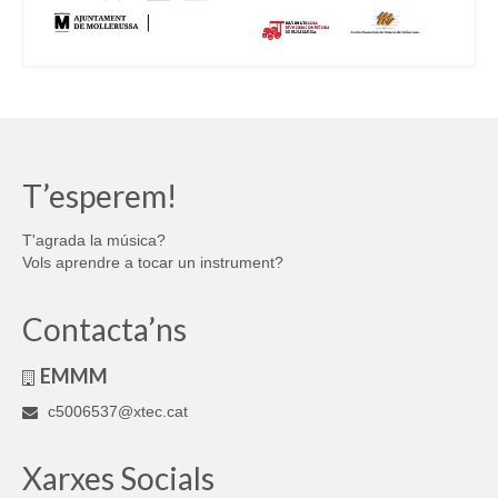
T’esperem!
T'agrada la música?
Vols aprendre a tocar un instrument?
Contacta’ns
EMMM
c5006537@xtec.cat
Xarxes Socials