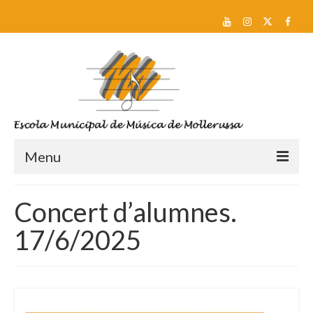
Menu
Reserva de plaça i Preinscripció
Concert d’alumnes.
Escola
17/6/2025
Sobre nosaltres
Equip docent
Pla d’estudis