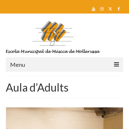
Menu
Reserva de plaça i Preinscripció
Aula d’Adults
Escola
Sobre nosaltres
Equip docent
Pla d’estudis