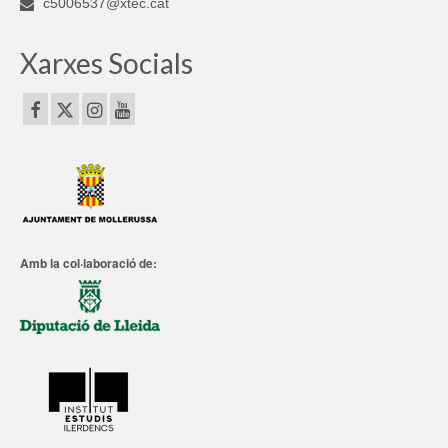
c5006537@xtec.cat
Xarxes Socials
Amb la col·laboració de: