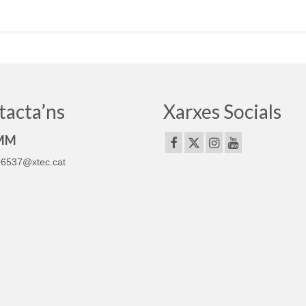
tacta’ns
Xarxes Socials
MM
6537@xtec.cat