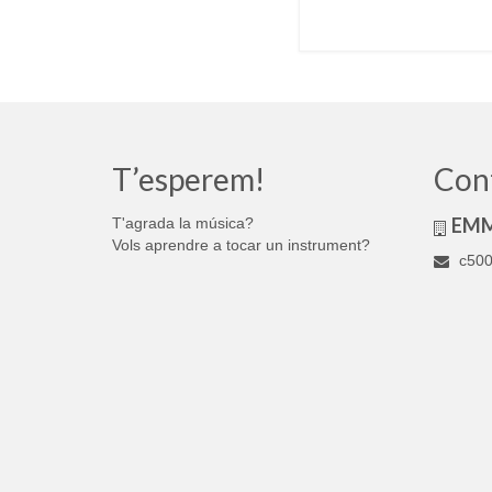
T’esperem!
Con
EM
T'agrada la música?
Vols aprendre a tocar un instrument?
c500