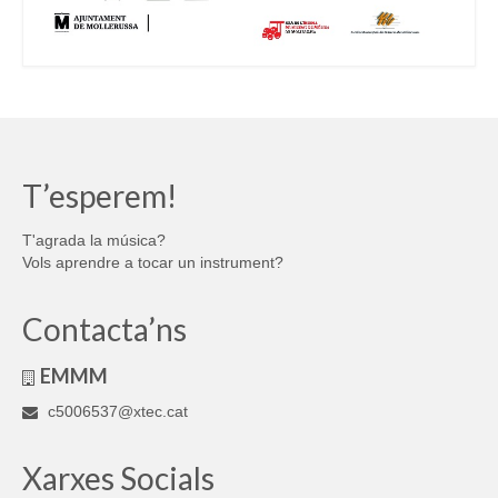
T’esperem!
T'agrada la música?
Vols aprendre a tocar un instrument?
Contacta’ns
EMMM
c5006537@xtec.cat
Xarxes Socials