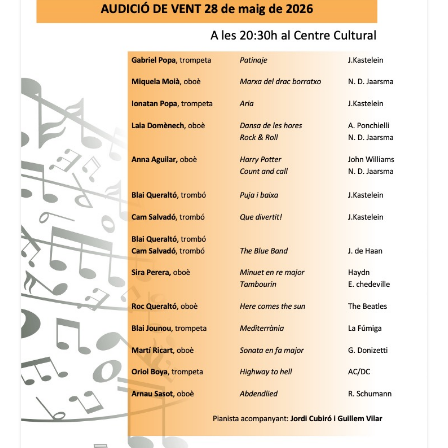
Consell Escolar
Calendari escolar
Documentació
AFA
Lloguer d’instruments
Taxes
Activitats
Horaris
Horaris curs 2026/2027
Contacta