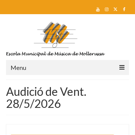
Menu
Reserva de plaça i Preinscripció
Audició de Vent.
Escola
28/5/2026
Sobre nosaltres
Equip docent
Pla d’estudis