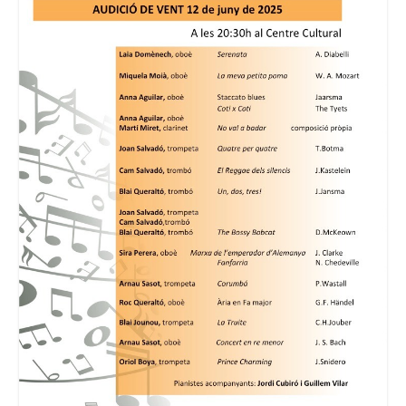
Consell Escolar
Calendari escolar
Documentació
AFA
Lloguer d’instruments
Taxes
Activitats
Horaris
Horaris curs 2026/2027
Contacta