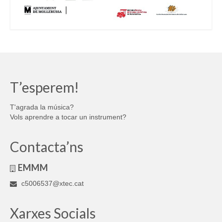
T’esperem!
T'agrada la música?
Vols aprendre a tocar un instrument?
Contacta’ns
EMMM
c5006537@xtec.cat
Xarxes Socials