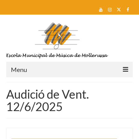
Menu
Reserva de plaça i Preinscripció
Audició de Vent.
Escola
12/6/2025
Sobre nosaltres
Equip docent
Pla d’estudis