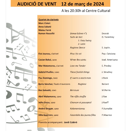
Consell Escolar
Calendari escolar
Documentació
AFA
Lloguer d’instruments
Taxes
Activitats
Horaris
Horaris curs 2026/2027
Contacta