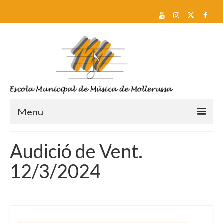
Menu
Reserva de plaça i Preinscripció
Audició de Vent.
Escola
12/3/2024
Sobre nosaltres
Equip docent
Pla d’estudis