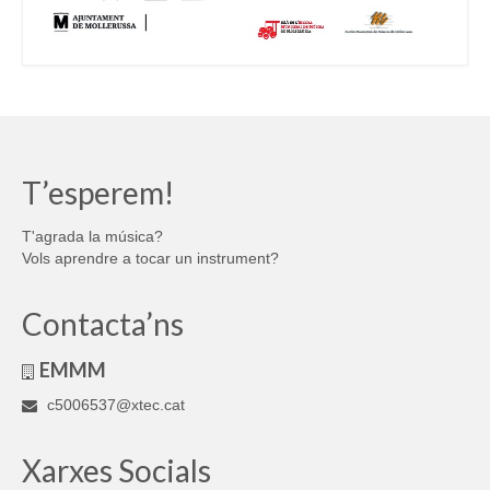
T’esperem!
T'agrada la música?
Vols aprendre a tocar un instrument?
Contacta’ns
EMMM
c5006537@xtec.cat
Xarxes Socials