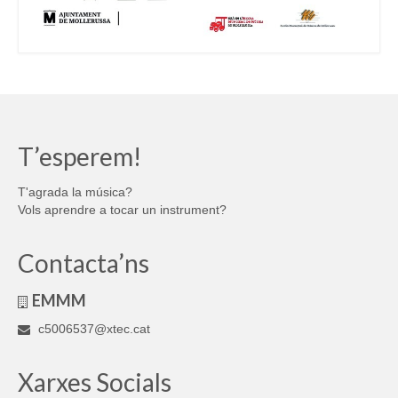
T’esperem!
T'agrada la música?
Vols aprendre a tocar un instrument?
Contacta’ns
EMMM
c5006537@xtec.cat
Xarxes Socials