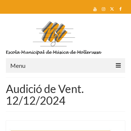
Menu
Reserva de plaça i Preinscripció
Audició de Vent.
Escola
12/12/2024
Sobre nosaltres
Equip docent
Pla d’estudis