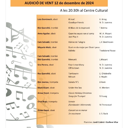
Consell Escolar
Calendari escolar
Documentació
AFA
Lloguer d’instruments
Taxes
Activitats
Horaris
Horaris curs 2026/2027
Contacta