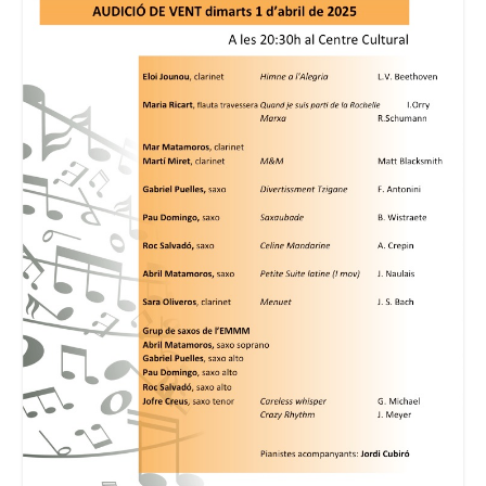
Consell Escolar
Calendari escolar
Documentació
AFA
Lloguer d’instruments
Taxes
Activitats
Horaris
Horaris curs 2026/2027
Contacta