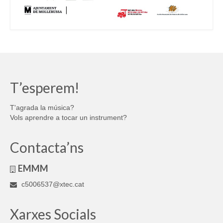
T’esperem!
T'agrada la música?
Vols aprendre a tocar un instrument?
Contacta’ns
EMMM
c5006537@xtec.cat
Xarxes Socials