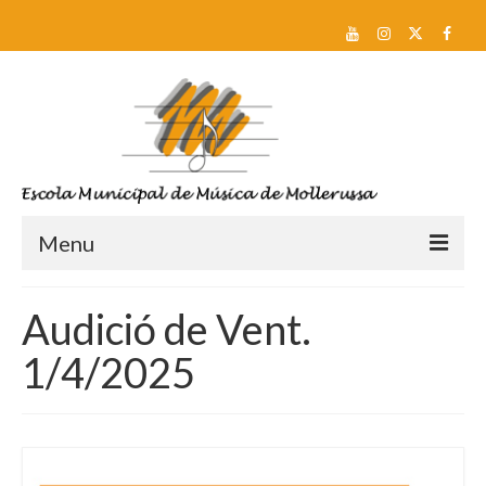
Menu
Reserva de plaça i Preinscripció
Audició de Vent.
Escola
1/4/2025
Sobre nosaltres
Equip docent
Pla d’estudis