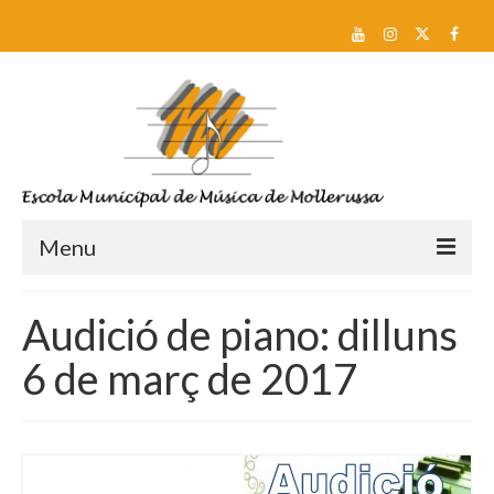
Menu
Reserva de plaça i Preinscripció
Audició de piano: dilluns
Escola
6 de març de 2017
Sobre nosaltres
Equip docent
Pla d’estudis