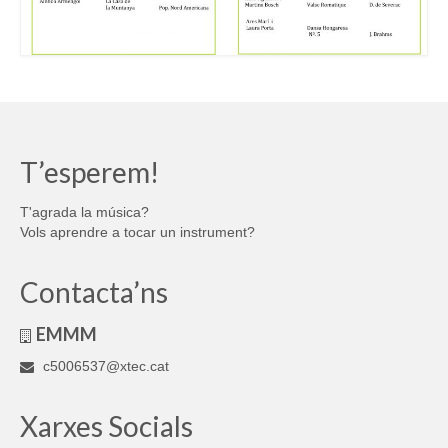
T’esperem!
T'agrada la música?
Vols aprendre a tocar un instrument?
Contacta’ns
EMMM
c5006537@xtec.cat
Xarxes Socials