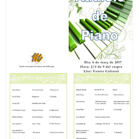
Consell Escolar
Calendari escolar
Documentació
AFA
Lloguer d’instruments
Taxes
Activitats
Horaris
Horaris curs 2026/2027
Contacta