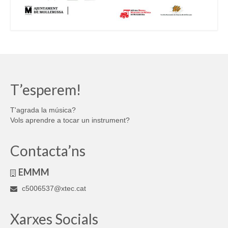
T’esperem!
T'agrada la música?
Vols aprendre a tocar un instrument?
Contacta’ns
EMMM
c5006537@xtec.cat
Xarxes Socials