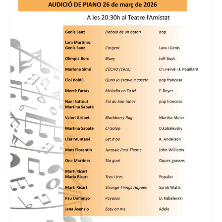
Consell Escolar
Calendari escolar
Documentació
AFA
Lloguer d’instruments
Taxes
Activitats
Horaris
Horaris curs 2026/2027
Contacta