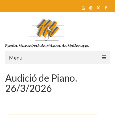
Menu
Reserva de plaça i Preinscripció
Audició de Piano.
Escola
26/3/2026
Sobre nosaltres
Equip docent
Pla d’estudis