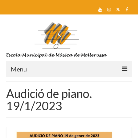
Menu
Reserva de plaça i Preinscripció
Audició de piano.
Escola
19/1/2023
Sobre nosaltres
Equip docent
Pla d’estudis