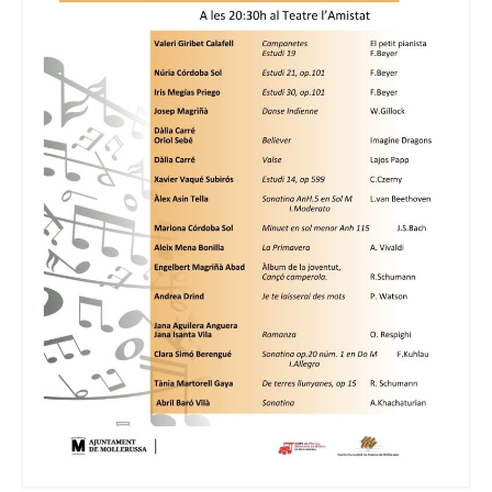
Consell Escolar
Calendari escolar
Documentació
AFA
Lloguer d’instruments
Taxes
Activitats
Horaris
Horaris curs 2026/2027
Contacta