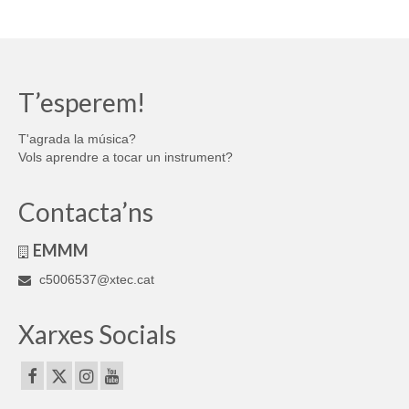
T’esperem!
T'agrada la música?
Vols aprendre a tocar un instrument?
Contacta’ns
EMMM
c5006537@xtec.cat
Xarxes Socials