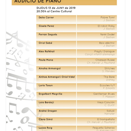
Consell Escolar
Calendari escolar
Documentació
AFA
Lloguer d’instruments
Taxes
Activitats
Horaris
Horaris curs 2026/2027
Contacta