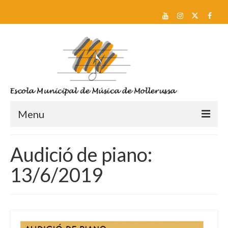
Menu
Reserva de plaça i Preinscripció
Audició de piano:
Escola
13/6/2019
Sobre nosaltres
Equip docent
Pla d’estudis