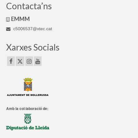
Contacta’ns
EMMM
c5006537@xtec.cat
Xarxes Socials
Amb la col·laboració de: