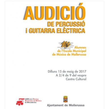
Consell Escolar
Calendari escolar
Documentació
AFA
Lloguer d’instruments
Taxes
Activitats
Horaris
Horaris curs 2026/2027
Contacta