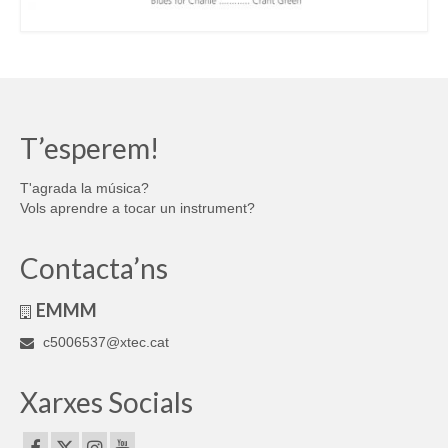
T’esperem!
T'agrada la música?
Vols aprendre a tocar un instrument?
Contacta’ns
EMMM
c5006537@xtec.cat
Xarxes Socials