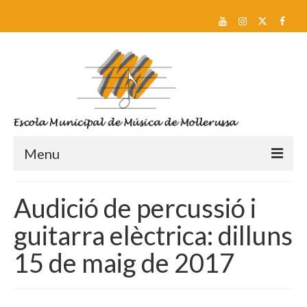
Menu
Reserva de plaça i Preinscripció
Audició de percussió i
Escola
guitarra elèctrica: dilluns
Sobre nosaltres
15 de maig de 2017
Equip docent
Pla d’estudis