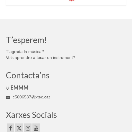
T’esperem!
T'agrada la música?
Vols aprendre a tocar un instrument?
Contacta’ns
EMMM
c5006537@xtec.cat
Xarxes Socials