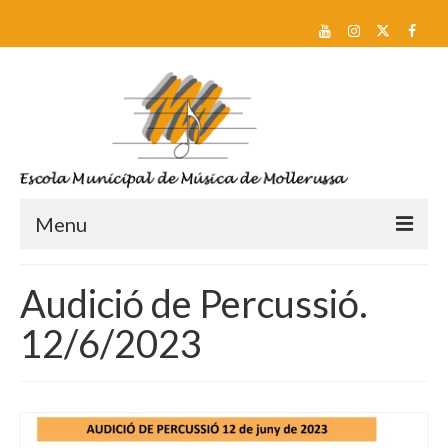
Menu
Reserva de plaça i Preinscripció
Audició de Percussió.
Escola
12/6/2023
Sobre nosaltres
Equip docent
Pla d’estudis