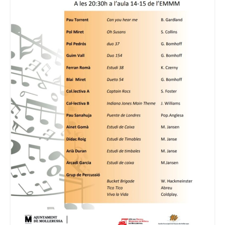
Consell Escolar
Calendari escolar
Documentació
AFA
Lloguer d’instruments
Taxes
Activitats
Horaris
Horaris curs 2026/2027
Contacta