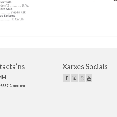
tacta’ns
Xarxes Socials
MM
6537@xtec.cat