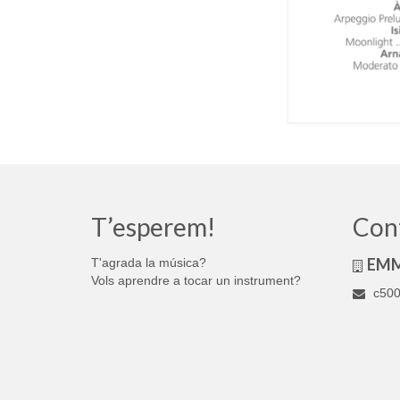
T’esperem!
Con
EM
T'agrada la música?
Vols aprendre a tocar un instrument?
c500