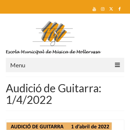
Menu
Reserva de plaça i Preinscripció
Audició de Guitarra:
Escola
1/4/2022
Sobre nosaltres
Equip docent
Pla d’estudis