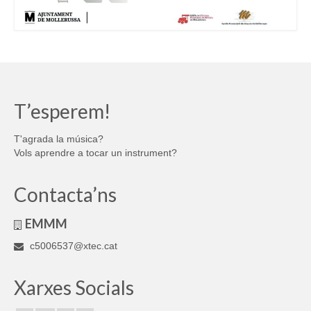
T’esperem!
T'agrada la música?
Vols aprendre a tocar un instrument?
Contacta’ns
EMMM
c5006537@xtec.cat
Xarxes Socials