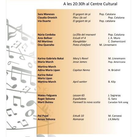
Consell Escolar
Calendari escolar
Documentació
AFA
Lloguer d’instruments
Taxes
Activitats
Horaris
Horaris curs 2026/2027
Contacta