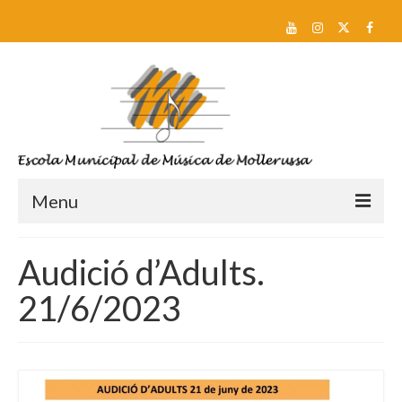
Menu
Reserva de plaça i Preinscripció
Audició d’Adults.
Escola
21/6/2023
Sobre nosaltres
Equip docent
Pla d’estudis