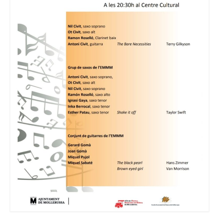
Consell Escolar
Calendari escolar
Documentació
AFA
Lloguer d’instruments
Taxes
Activitats
Horaris
Horaris curs 2026/2027
Contacta