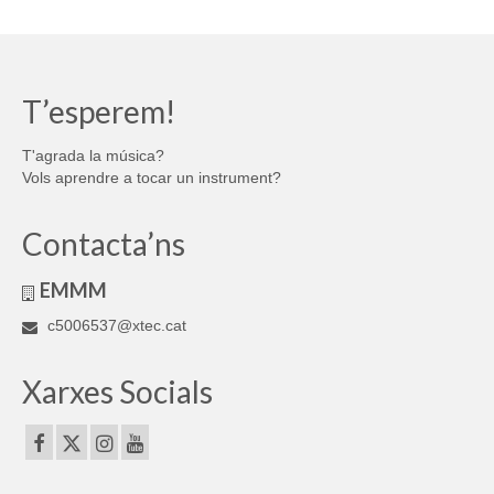
T’esperem!
T'agrada la música?
Vols aprendre a tocar un instrument?
Contacta’ns
EMMM
c5006537@xtec.cat
Xarxes Socials