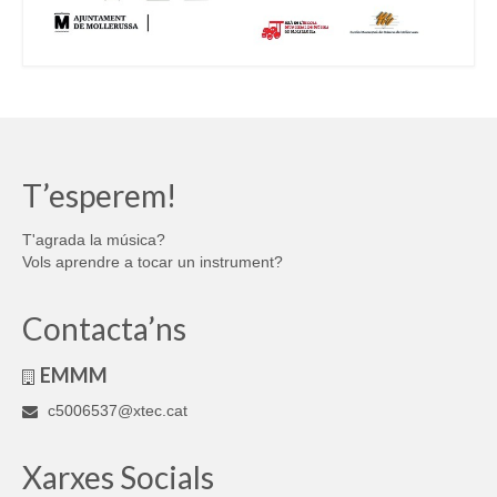
T’esperem!
T'agrada la música?
Vols aprendre a tocar un instrument?
Contacta’ns
EMMM
c5006537@xtec.cat
Xarxes Socials