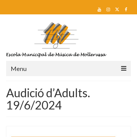
Menu
Reserva de plaça i Preinscripció
Audició d’Adults.
Escola
19/6/2024
Sobre nosaltres
Equip docent
Pla d’estudis