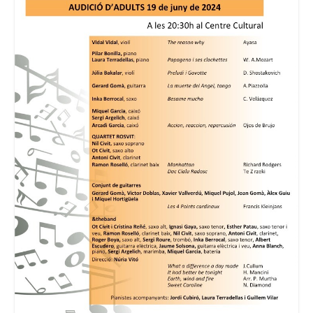
Consell Escolar
Calendari escolar
Documentació
AFA
Lloguer d’instruments
Taxes
Activitats
Horaris
Horaris curs 2026/2027
Contacta