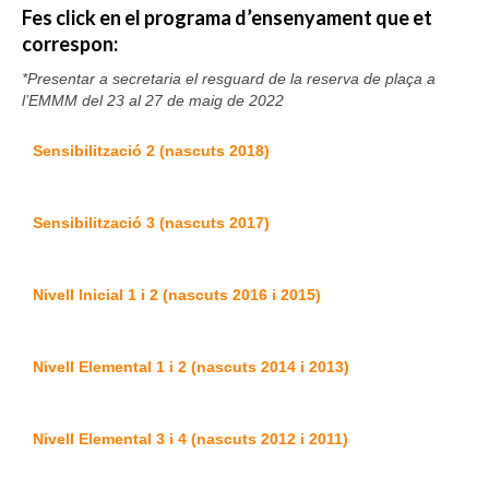
Fes click en el programa d’ensenyament que et
Consell Escolar
correspon:
*Presentar a secretaria el resguard de la reserva de plaça a
Calendari escolar
l’EMMM del 23 al 27 de maig de 2022
Documentació
Sensibilització 2 (nascuts 2018)
AFA
Lloguer d’instruments
Sensibilització 3 (nascuts 2017)
Taxes
Nivell Inicial 1 i 2 (nascuts 2016 i 2015)
Activitats
Horaris
Nivell Elemental 1 i 2 (nascuts 2014 i 2013)
Horaris curs 2026/2027
Nivell Elemental 3 i 4 (nascuts 2012 i 2011)
Contacta