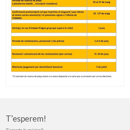
T’esperem!
T'agrada la música?