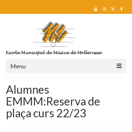
Menu
Reserva de plaça i Preinscripció
Alumnes
Escola
EMMM:Reserva de
Sobre nosaltres
plaça curs 22/23
Equip docent
Pla d’estudis