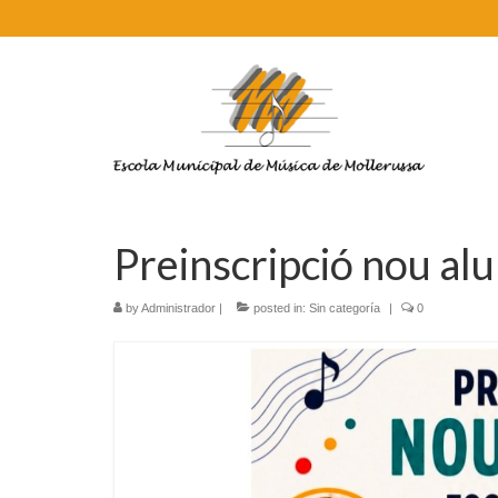
Preinscripció nou al
by
Administrador
|
posted in:
Sin categoría
|
0