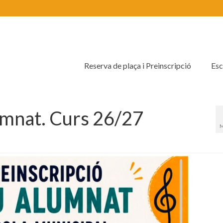
Reserva de plaça i Preinscripció
Esc
umnat. Curs 26/27
M