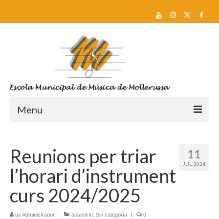
Menu
Reserva de plaça i Preinscripció
Reunions per triar
11
Escola
JUL. 2024
l’horari d’instrument
Sobre nosaltres
curs 2024/2025
Equip docent
by
Administrador
Pla d’estudis
|
posted in:
Sin categoría
|
0