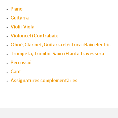
Piano
Consell Escolar
Guitarra
Calendari escolar
Violí i Viola
Documentació
Violoncel i Contrabaix
AFA
Oboè, Clarinet, Guitarra elèctrica i Baix elèctric
Lloguer d’instruments
Trompeta, Trombó, Saxo i Flauta travessera
Percussió
Taxes
Cant
Activitats
Assignatures complementàries
Horaris
Horaris curs 2026/2027
Contacta