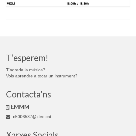
T’esperem!
T'agrada la música?
Vols aprendre a tocar un instrument?
Contacta’ns
EMMM
c5006537@xtec.cat
Xarxes Socials