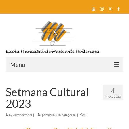
Menu
Reserva de plaça i Preinscripció
Setmana Cultural
4
Escola
MARÇ 2023
2023
Sobre nosaltres
Equip docent
by
Administrador
|
posted in:
Sin categoría
|
0
Pla d’estudis