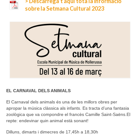
> Descarrega’t aquí tota la informació
sobre la Setmana Cultural 2023
Consell Escolar
Calendari escolar
Documentació
AFA
Lloguer d’instruments
Taxes
Activitats
EL CARNAVAL DELS ANIMALS
Horaris
El Carnaval dels animals és una de les millors obres per
apropar la música clàssica als infants. Es tracta d’una fantasia
Horaris curs 2026/2027
zoològica que va compondre el francès Camille Saint-Saëns.El
repte: endevinar quin animal està sonant!
Contacta
Dilluns, dimarts i dimecres de 17,45h a 18,30h