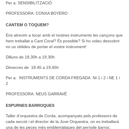
Per a: SENSIBILITZACIÓ
PROFESSORA:
CONXA BOYERO
CANTEM O TOQUEM?
Ens atrevim a tocar amb el nostres instruments les cançons que
hem treballat a Cant Coral? És possible? Si ho voleu descobrir
no us oblideu de portar el vostre instrument!
Dilluns de 18,30h a 19,30h
Dimecres de 18:45 a 19,45h
Per a: INSTRUMENTS DE CORDA FREGADA NI 1 i 2 i NE 1 i
2
PROFESSORA: NEUS GARRAVÉ
ESPURNES BARROQUES
Taller d’orquestra de Corda, acompanyats pels professors de
cada secció i el director de la Jove Orquestra, on es treballarà
una de les peces més emblemàtiques del període barroc.