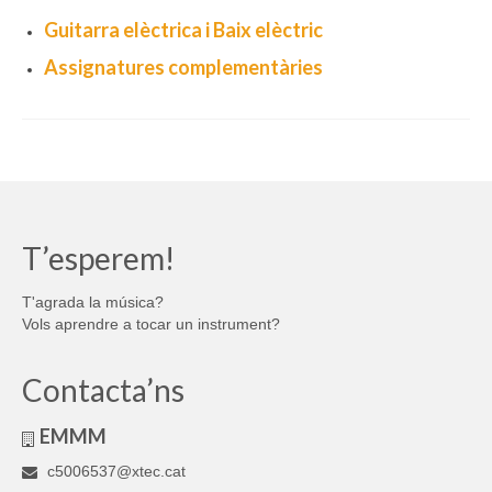
Guitarra elèctrica i Baix elèctric
Assignatures complementàries
T’esperem!
T'agrada la música?
Vols aprendre a tocar un instrument?
Contacta’ns
EMMM
c5006537@xtec.cat