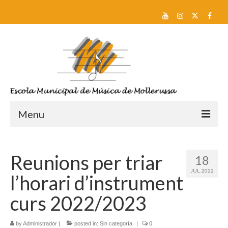
Menu
Reserva de plaça i Preinscripció
Reunions per triar
18
Escola
JUL. 2022
l’horari d’instrument
Sobre nosaltres
curs 2022/2023
Equip docent
by
Administrador
Pla d’estudis
|
posted in:
Sin categoría
|
0