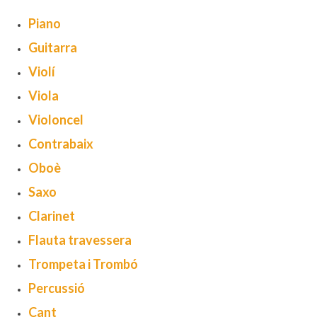
Piano
Consell Escolar
Guitarra
Calendari escolar
Violí
Documentació
Viola
AFA
Violoncel
Lloguer d’instruments
Contrabaix
Oboè
Taxes
Saxo
Activitats
Clarinet
Horaris
Flauta travessera
Horaris curs 2026/2027
Trompeta i Trombó
Contacta
Percussió
Cant