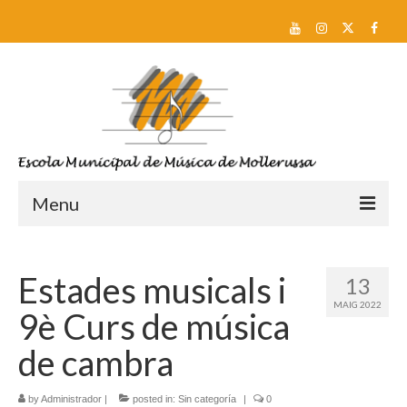
Menu
Reserva de plaça i Preinscripció
Estades musicals i
13
Escola
MAIG 2022
9è Curs de música
Sobre nosaltres
de cambra
Equip docent
by
Administrador
Pla d’estudis
|
posted in:
Sin categoría
|
0