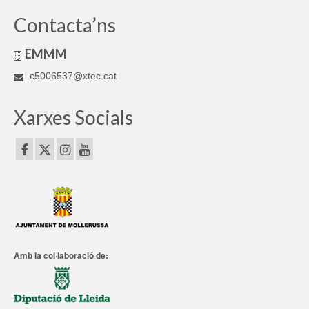
Contacta’ns
EMMM
c5006537@xtec.cat
Xarxes Socials
Amb la col·laboració de: