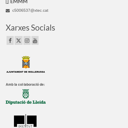
EMMM
c5006537@xtec.cat
Xarxes Socials
Amb la col·laboració de: