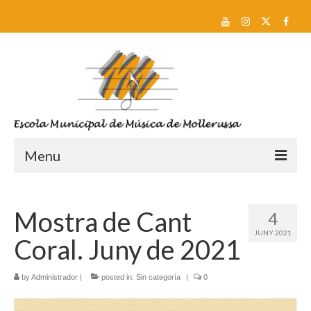
Menu
Reserva de plaça i Preinscripció
Mostra de Cant
4
Escola
JUNY 2021
Coral. Juny de 2021
Sobre nosaltres
Equip docent
by
Administrador
|
posted in:
Sin categoría
|
0
Pla d’estudis