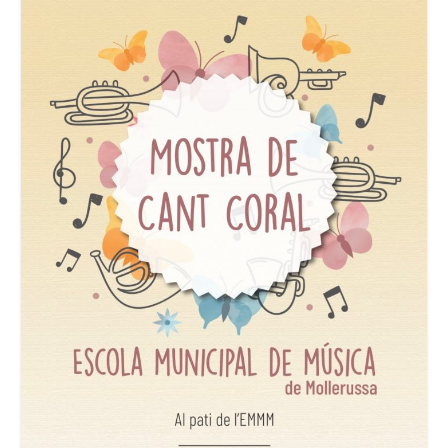
Consell Escolar
Calendari escolar
Documentació
AFA
Lloguer d’instruments
Taxes
Activitats
Horaris
Horaris curs 2026/2027
Contacta