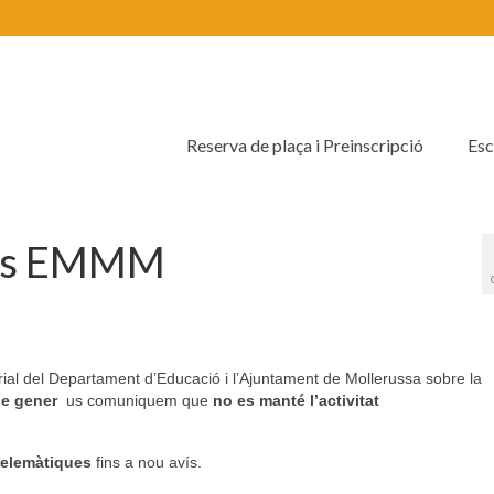
Reserva de plaça i Preinscripció
Esc
ions EMMM
orial del Departament d’Educació i l’Ajuntament de Mollerussa sobre la
de gener
us comuniquem que
no es manté l’activitat
telemàtiques
fins a nou avís.