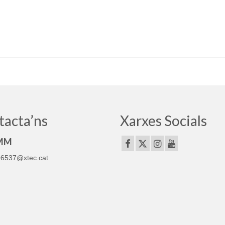
tacta’ns
Xarxes Socials
MM
6537@xtec.cat