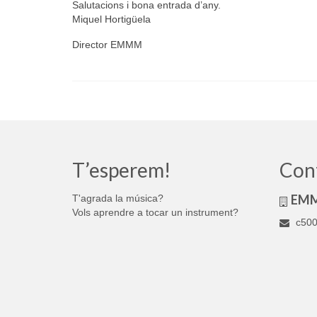
Salutacions i bona entrada d’any.
Miquel Hortigüela
Director EMMM
T’esperem!
Con
EM
T'agrada la música?
Vols aprendre a tocar un instrument?
c500