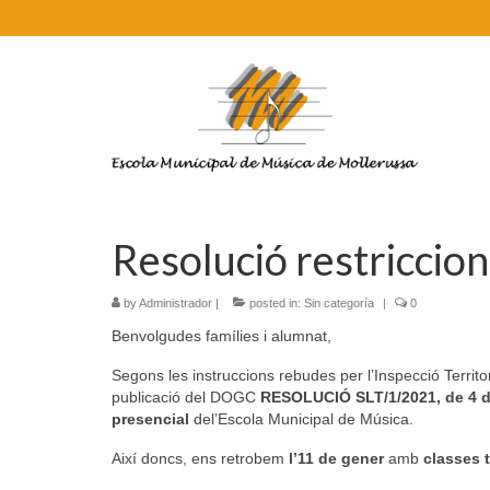
Resolució restricc
by
Administrador
|
posted in:
Sin categoría
|
0
Benvolgudes famílies i alumnat,
Segons les instruccions rebudes per l’Inspecció Territ
publicació del DOGC
RESOLUCIÓ SLT/1/2021, de 4 
presencial
del’Escola Municipal de Música.
Així doncs, ens retrobem
l’11 de gener
amb
classes 