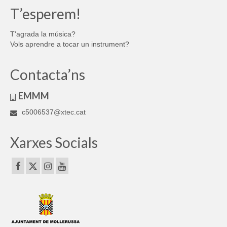
T’esperem!
T'agrada la música?
Vols aprendre a tocar un instrument?
Contacta’ns
EMMM
c5006537@xtec.cat
Xarxes Socials