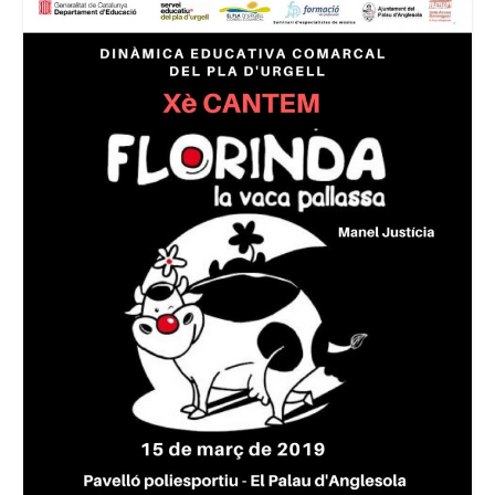
Consell Escolar
Calendari escolar
Documentació
AFA
Lloguer d’instruments
Taxes
Activitats
Horaris
Horaris curs 2026/2027
Contacta