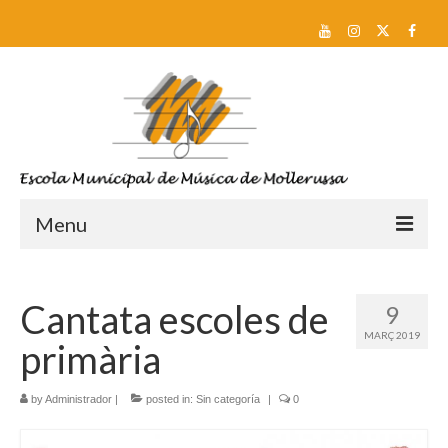
Menu
Reserva de plaça i Preinscripció
Cantata escoles de
9
Escola
MARÇ 2019
primària
Sobre nosaltres
Equip docent
by
Administrador
|
posted in:
Sin categoría
|
0
Pla d’estudis